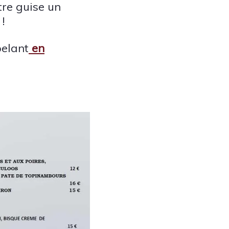
tre guise un
!
pelant
en